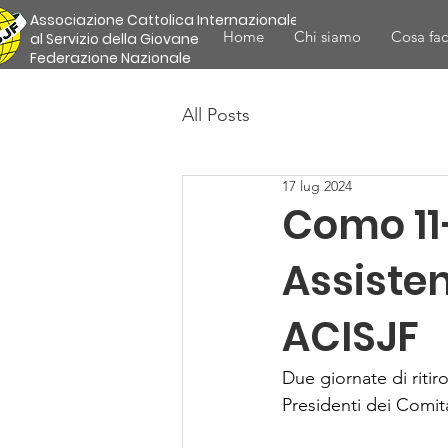
Associazione Cattolica Internazionale
Home
Chi siamo
Cosa fa
al Servizio della Giovane
Federazione Nazionale
All Posts
17 lug 2024
Como 11–
Assisten
ACISJF
Due giornate di ritir
Presidenti dei Comita