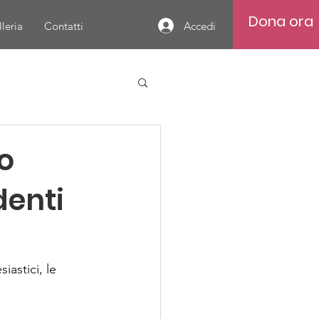
Dona ora
Accedi
leria
Contatti
ro
denti
iastici, le 