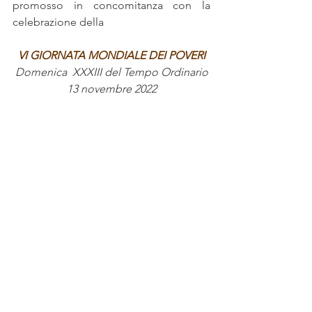
promosso in concomitanza con la 
celebrazione della 
VI GIORNATA MONDIALE DEI POVERI
Domenica  XXXIII del Tempo Ordinario
13 novembre 2022
Gesù Cristo si è fatto povero per voi 
(cfr 2 Cor 8,9)
“Con queste parole l’apostolo Paolo si 
rivolge ai primi cristiani di Corinto, per 
dare fondamento al loro impegno di 
solidarietà con i fratelli bisognosi. La 
Giornata Mondiale dei Poveri torna 
anche quest’anno come sana 
provocazione per aiutarci a riflettere sul 
nostro stile di vita e sulle tante povertà 
del momento presente” 
.  